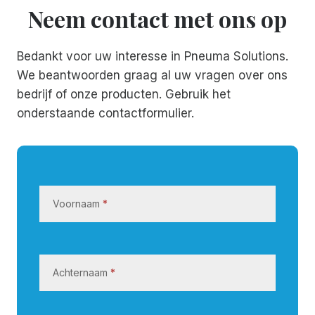
Neem contact met ons op
Bedankt voor uw interesse in Pneuma Solutions.
We beantwoorden graag al uw vragen over ons
bedrijf of onze producten. Gebruik het
onderstaande contactformulier.
N
e
Voornaam
*
e
m
c
o
Achternaam
*
n
t