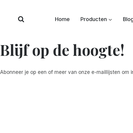
Overslaan
naar
Home
Producten
Blo
inhoud
Blijf op de hoogte!
Abonneer je op een of meer van onze e-maillijsten om i