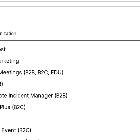
est
rketing
 Meetings (B2B, B2C, EDU)
B)
te Incident Manager (B2B)
Plus (B2C)
 Event (B2C)