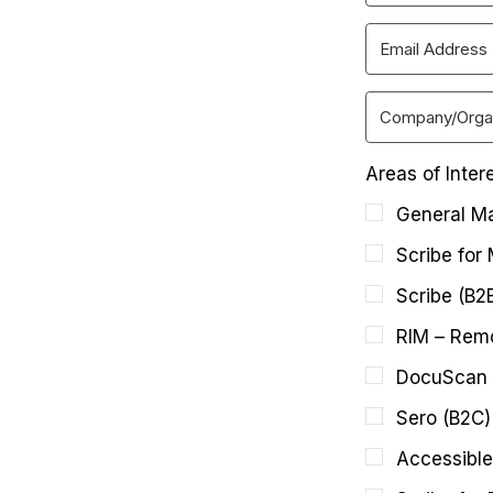
Areas of Inter
General Ma
Scribe for
Scribe (B2
RIM – Remo
DocuScan 
Sero (B2C)
Accessible