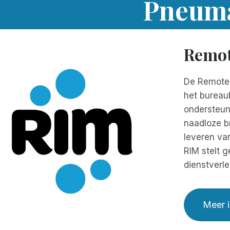
Pneuma
Remot
De Remote 
het bureau
ondersteune
naadloze b
leveren van
RIM stelt g
dienstverle
Meer i