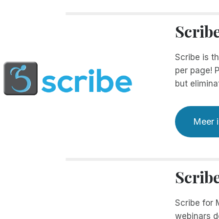
Scrib
Scribe is t
per page! P
but elimina
Meer i
Scrib
Scribe for 
webinars d