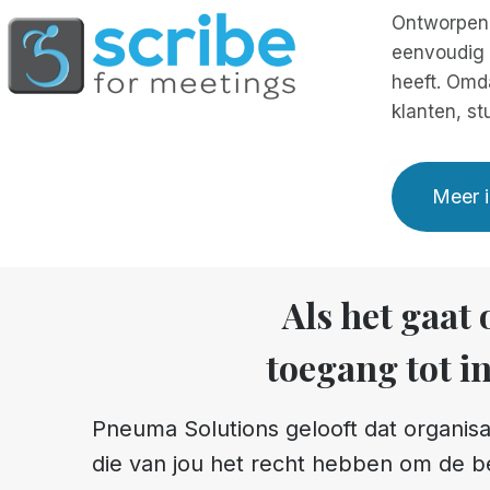
Ontworpen 
eenvoudig t
heeft. Omda
klanten, st
Meer i
Als het gaat
toegang tot in
Pneuma Solutions gelooft dat organisa
die van jou het recht hebben om de b