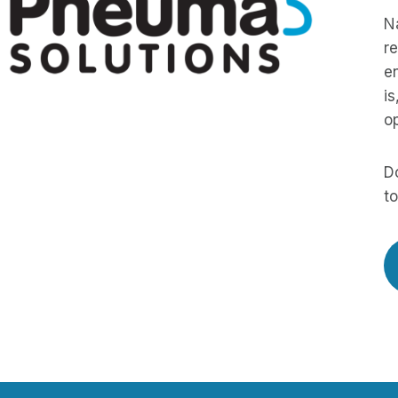
N
r
e
is
o
D
to