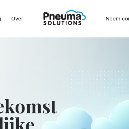
g
Over
Neem con
ekomst
ijke