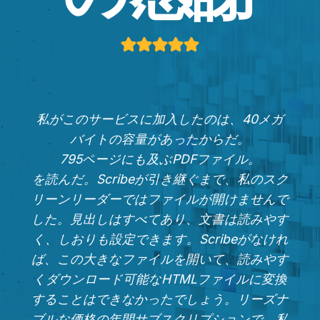
私がこのサービスに加入したのは、40メガ
バイトの容量があったからだ。
795ページにも及ぶPDFファイル。
を読んだ。Scribeが引き継ぐまで、私のスク
リーンリーダーではファイルが開けませんで
した。見出しはすべてあり、文書は読みやす
く、しおりも設定できます。Scribeがなけれ
ば、この大きなファイルを開いて、読みやす
くダウンロード可能なHTMLファイルに変換
することはできなかったでしょう。リーズナ
ブルな価格の年間サブスクリプションで、私