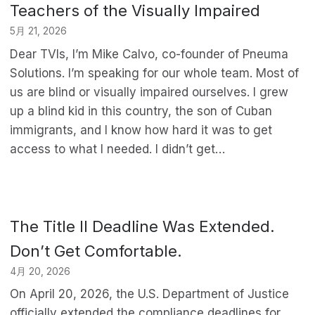
Teachers of the Visually Impaired
5月 21, 2026
Dear TVIs, I’m Mike Calvo, co-founder of Pneuma
Solutions. I’m speaking for our whole team. Most of
us are blind or visually impaired ourselves. I grew
up a blind kid in this country, the son of Cuban
immigrants, and I know how hard it was to get
access to what I needed. I didn’t get…
The Title II Deadline Was Extended.
Don’t Get Comfortable.
4月 20, 2026
On April 20, 2026, the U.S. Department of Justice
officially extended the compliance deadlines for