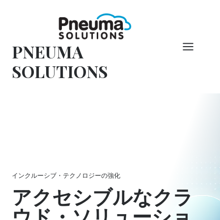
コ
ン
テ
PNEUMA
ン
ツ
SOLUTIONS
へ
ス
キ
ッ
プ
インクルーシブ・テクノロジーの強化
アクセシブルなクラ
ウド・ソリューショ