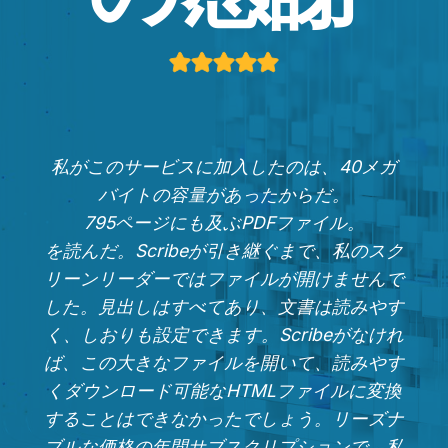
私がこのサービスに加入したのは、40メガ
バイトの容量があったからだ。
795ページにも及ぶPDFファイル。
を読んだ。Scribeが引き継ぐまで、私のスク
リーンリーダーではファイルが開けませんで
した。見出しはすべてあり、文書は読みやす
く、しおりも設定できます。Scribeがなけれ
ば、この大きなファイルを開いて、読みやす
くダウンロード可能なHTMLファイルに変換
することはできなかったでしょう。リーズナ
ブルな価格の年間サブスクリプションで、私