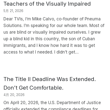
Teachers of the Visually Impaired
5月 21, 2026
Dear TVIs, I’m Mike Calvo, co-founder of Pneuma
Solutions. I’m speaking for our whole team. Most of
us are blind or visually impaired ourselves. I grew
up a blind kid in this country, the son of Cuban
immigrants, and I know how hard it was to get
access to what I needed. I didn’t get…
The Title II Deadline Was Extended.
Don’t Get Comfortable.
4月 20, 2026
On April 20, 2026, the U.S. Department of Justice
officially extended the compliance deadlines for