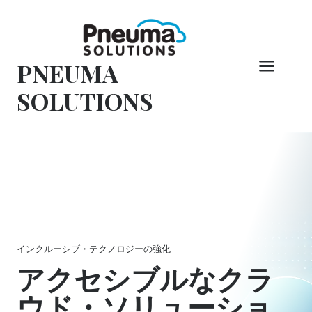
コ
ン
テ
PNEUMA
ン
ツ
SOLUTIONS
へ
ス
キ
ッ
プ
インクルーシブ・テクノロジーの強化
アクセシブルなクラ
ウド・ソリューショ