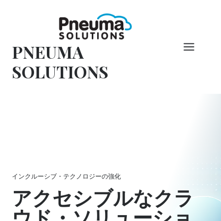
コ
ン
テ
PNEUMA
ン
ツ
SOLUTIONS
へ
ス
キ
ッ
プ
インクルーシブ・テクノロジーの強化
アクセシブルなクラ
ウド・ソリューショ