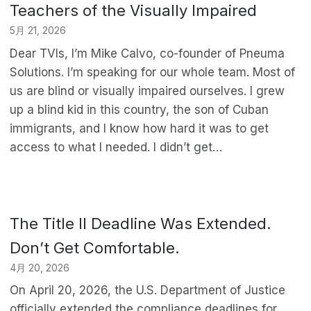
Teachers of the Visually Impaired
5月 21, 2026
Dear TVIs, I’m Mike Calvo, co-founder of Pneuma
Solutions. I’m speaking for our whole team. Most of
us are blind or visually impaired ourselves. I grew
up a blind kid in this country, the son of Cuban
immigrants, and I know how hard it was to get
access to what I needed. I didn’t get…
The Title II Deadline Was Extended.
Don’t Get Comfortable.
4月 20, 2026
On April 20, 2026, the U.S. Department of Justice
officially extended the compliance deadlines for