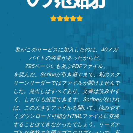
私がこのサービスに加入したのは、40メガ
バイトの容量があったからだ。
795ページにも及ぶPDFファイル。
を読んだ。Scribeが引き継ぐまで、私のスク
リーンリーダーではファイルが開けませんで
した。見出しはすべてあり、文書は読みやす
く、しおりも設定できます。Scribeがなけれ
ば、この大きなファイルを開いて、読みやす
くダウンロード可能なHTMLファイルに変換
することはできなかったでしょう。リーズナ
ブルな価格の年間サブスクリプションで、私