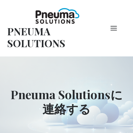
コ
ン
テ
PNEUMA
ン
ツ
SOLUTIONS
へ
ス
キ
ッ
プ
Pneuma Solutionsに
連絡する