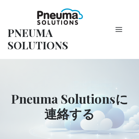
コ
ン
テ
PNEUMA
ン
ツ
SOLUTIONS
へ
ス
キ
ッ
プ
Pneuma Solutionsに
連絡する