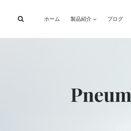
コ
ン
ホーム
製品紹介
ブログ
テ
ン
ツ
へ
ス
キ
ッ
プ
Pneum