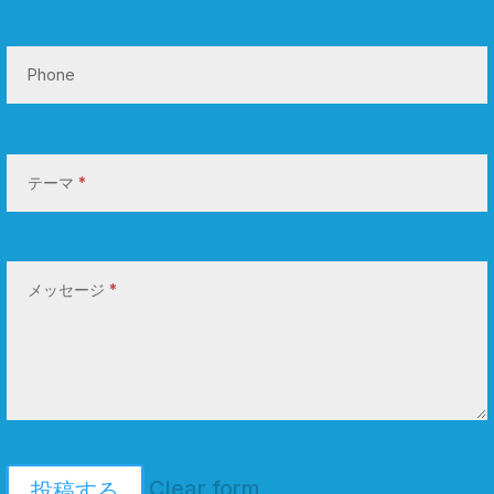
Phone
テーマ
*
メッセージ
*
Clear form
投稿する