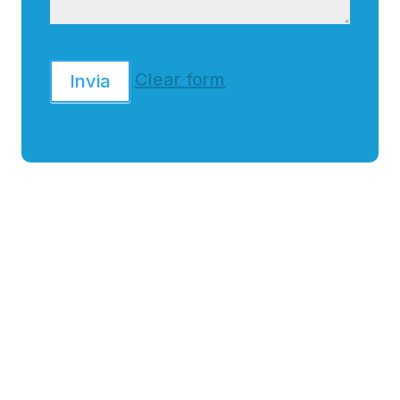
Clear form
Invia