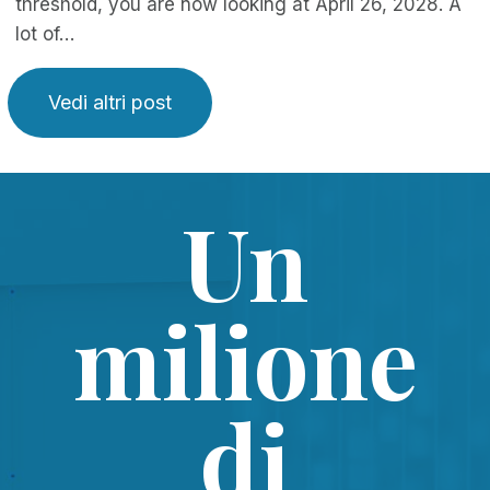
threshold, you are now looking at April 26, 2028. A
lot of…
Vedi altri post
Un
milione
di