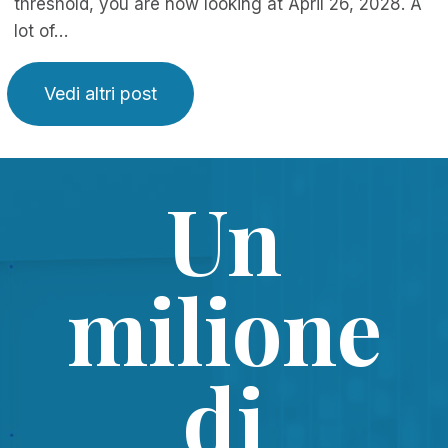
threshold, you are now looking at April 26, 2028. A
lot of…
Vedi altri post
Un
milione
di