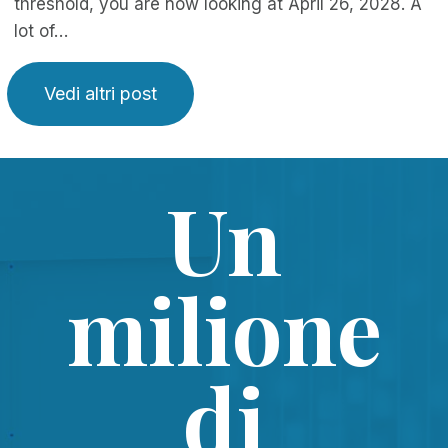
threshold, you are now looking at April 26, 2028. A
lot of…
Vedi altri post
Un
milione
di