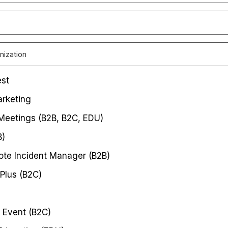
est
rketing
 Meetings (B2B, B2C, EDU)
B)
te Incident Manager (B2B)
Plus (B2C)
 Event (B2C)