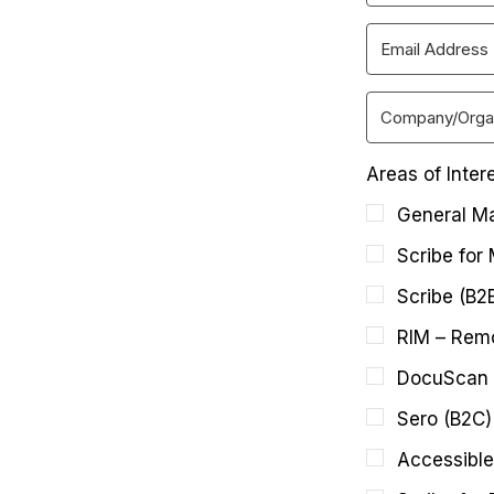
Areas of Inter
General Ma
Scribe for
Scribe (B2
RIM – Remo
DocuScan 
Sero (B2C)
Accessible