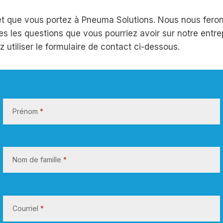
rêt que vous portez à Pneuma Solutions. Nous nous ferons
es les questions que vous pourriez avoir sur notre entre
ez utiliser le formulaire de contact ci-dessous.
N
o
Prénom
*
u
s
c
o
Nom de famille
*
n
t
a
Courriel
*
c