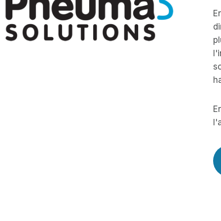
En
di
pl
l'
so
h
En
l'