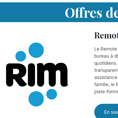
Offres d
Remot
Le Remote 
bureau à di
quotidiens.
transparent
assistance
famille, le
plate-forme
En sav