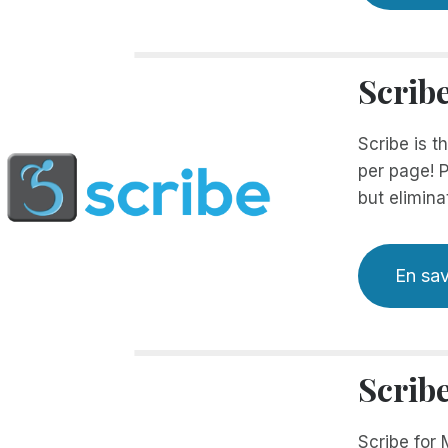
Scrib
Scribe is t
per page! P
but elimina
En sav
Scrib
Scribe for 