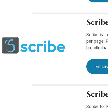
Scrib
Scribe is t
per page! P
but elimina
En sav
Scrib
Scribe for 