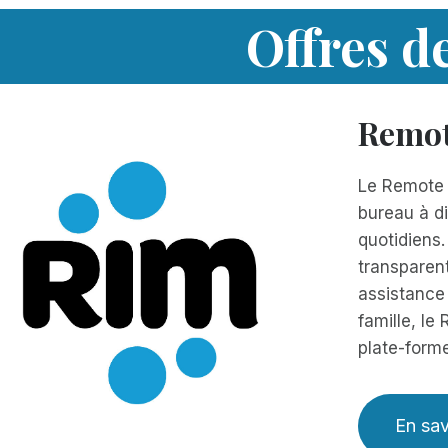
Offres d
Remot
Le Remote 
bureau à di
quotidiens.
transparent
assistance
famille, le
plate-forme
En sav