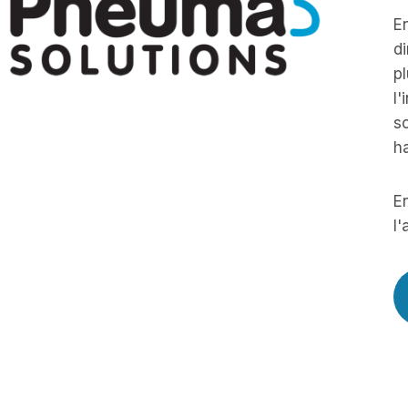
En
di
pl
l'
so
h
En
l'