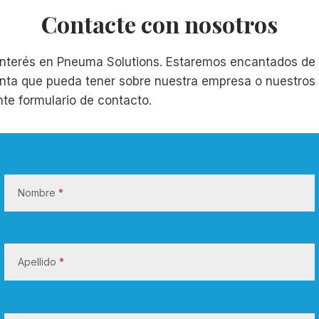
Contacte con nosotros
 interés en Pneuma Solutions. Estaremos encantados de
nta que pueda tener sobre nuestra empresa o nuestros
ente formulario de contacto.
C
o
Nombre
*
n
t
a
c
Apellido
*
t
e
c