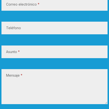
Correo electrónico
*
o
n
n
o
Teléfono
s
o
t
Asunto
*
r
o
s
Mensaje
*