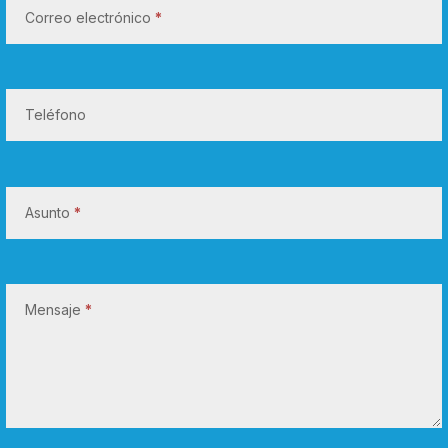
Correo electrónico
*
o
n
n
o
Teléfono
s
o
t
Asunto
*
r
o
s
Mensaje
*