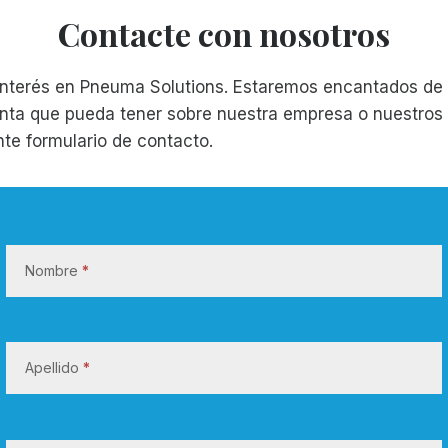
Contacte con nosotros
 interés en Pneuma Solutions. Estaremos encantados de
nta que pueda tener sobre nuestra empresa o nuestros
ente formulario de contacto.
C
o
Nombre
*
n
t
a
c
Apellido
*
t
e
c